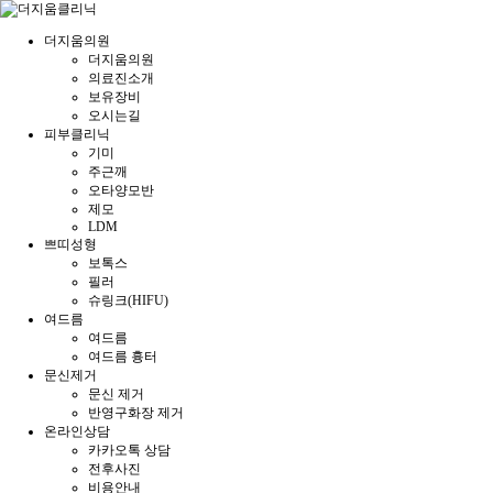
더지움의원
더지움의원
의료진소개
보유장비
오시는길
피부클리닉
기미
주근깨
오타양모반
제모
LDM
쁘띠성형
보톡스
필러
슈링크(HIFU)
여드름
여드름
여드름 흉터
문신제거
문신 제거
반영구화장 제거
온라인상담
카카오톡 상담
전후사진
비용안내